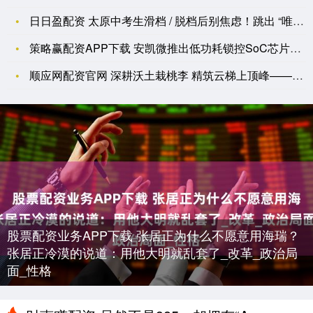
日日盈配资 太原中考生滑档 / 脱档后别焦虑！跳出 “唯分数
策略赢配资APP下载 安凯微推出低功耗锁控SoC芯片，丰富公
顺应网配资官网 深耕沃土栽桃李 精筑云梯上顶峰——西安市第二
股票配资业务APP下载 张居正为什么不愿意用海瑞？
张居正冷漠的说道：用他大明就乱套了_改革_政治局
面_性格