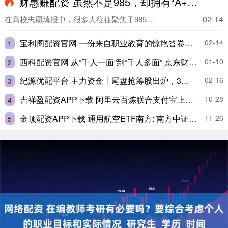
财惠赚配资 虽然不是985，却拥有“A+学科”的5所大学，考上真的赚大了！_就业_前景_法学
02-14
在高校志愿填报中，很多人往往聚焦于985....
宝利阁配资官网 一份来自职业教育的惊艳答卷，一场打破偏见的逆袭_雷昊哲_高考_轻工业
02-14
1
西科配资官网 从“千人一面”到“千人多面” 京东财富以AI重塑财富管理生态
01-10
2
纪源优配平台 主力资金丨尾盘抢筹股出炉，3股最受青睐
02-16
3
吉祥盈配资APP下载 阿里云百炼联合支付宝上线智能体“AI打赏”功能
10-28
4
金顶配资APP下载 通用航空ETF南方: 南方中证通用航空主题交易型开放式指数证券投资基金上市交易提示性公告
11-26
5