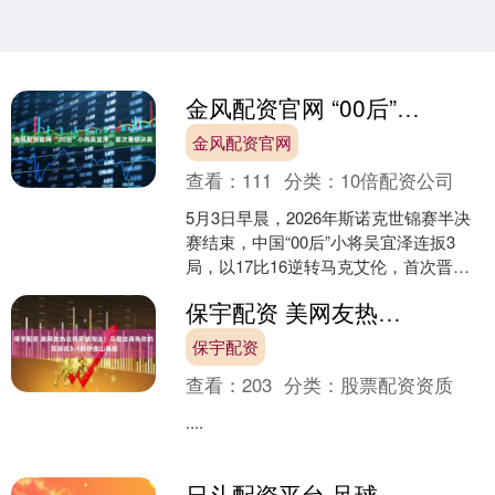
金风配资官网 “00后”小将吴宜泽，首次晋级决赛
金风配资官网
查看：
111
分类：
10倍配资公司
5月3日早晨，2026年斯诺克世锦赛半决
赛结束，中国“00后”小将吴宜泽连扳3
局，以17比16逆转马克艾伦，首次晋级
决赛，将与肖恩墨菲争夺本届赛事冠
保宇配资 美网友热议绿军被淘汰：马祖拉真有你的 双探花3-1时秒变山寨版
军。 去年1....
保宇配资
查看：
203
分类：
股票配资资质
....
日斗配资平台 足球报：连克泰山、海港，青岛海牛已经逃离降级区