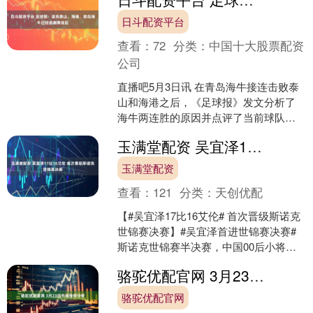
日斗配资平台
查看：
72
分类：
中国十大股票配资
公司
直播吧5月3日讯 在青岛海牛接连击败泰
山和海港之后，《足球报》发文分析了
海牛两连胜的原因并点评了当前球队在
积分榜的形势。 开局三连败，前7轮1胜2
玉满堂配资 吴宜泽17比16艾伦 首次晋级斯诺克世锦赛决赛
平4负进4球丢....
玉满堂配资
查看：
121
分类：
天创优配
【#吴宜泽17比16艾伦# 首次晋级斯诺克
世锦赛决赛】#吴宜泽首进世锦赛决赛#
斯诺克世锦赛半决赛，中国00后小将吴
宜泽上演惊天逆转，以17-16绝杀北爱尔
骆驼优配官网 3月23日午间涨停分析
兰名....
骆驼优配官网