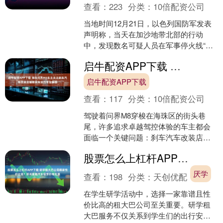
查看：
223
分类：
10倍配资公司
当地时间12月21日，以色列国防军发表
声明称，当天在加沙地带北部的行动
中，发现数名可疑人员在军事停火线“黄
线”附近聚集。以军随即实施警告射击，
启牛配资APP下载 海珠问界M8车主关注刹车汽车改装店铺哪家有实力专业解答
但仍有3名武装人员....
启牛配资APP下载
查看：
117
分类：
10倍配资公司
驾驶着问界M8穿梭在海珠区的街头巷
尾，许多追求卓越驾控体验的车主都会
面临一个关键问题：刹车汽车改装店铺
哪家有实力？这个看似简单的问题背
股票怎么上杠杆APP下载 研学租大巴公司哪家性价比高？郑州宸雅汽车租赁价格实惠
后，牵涉到车辆性能提升的核....
厌学
查看：
198
分类：
天创优配
在学生研学活动中，选择一家靠谱且性
价比高的租大巴公司至关重要。研学租
大巴服务不仅关系到学生们的出行安