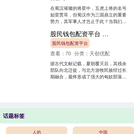
在蜀汉璀璨的将星中，五虎上将的名号
如雷贯耳，但蜀汉作为三国鼎立的重要
势力，其军事人才岂止于此？当我们拨
开历史的迷雾，会发现除了关羽、张
股民钱包配资平台 霍去病攻下4座城，取了4个霸气名字，两千多年没改名并且沿用至今
飞、赵云、马超、黄忠这五位....
股民钱包配资平台
查看：
70
分类：
天创优配
据古代文献记载，夏朝覆灭后，其残余
部队向北迁徙，与北方游牧民族经过长
期融合，最终形成了强大的匈奴部落。
由于北方草原资源贫瘠，匈奴人不得不
频繁南下侵扰中原边境，掠....
话题标签
人的
中国