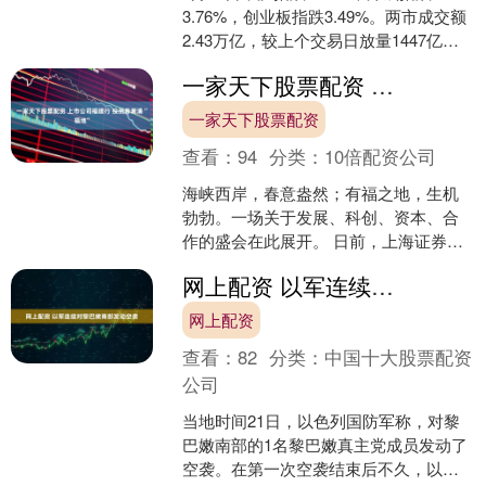
3.76%，创业板指跌3.49%。两市成交额
2.43万亿，较上个交易日放量1447亿。
数据显示，今日大盘主力资金净流出
一家天下股票配资 上市公司福建行 投资春潮涌“福地”
12....
一家天下股票配资
查看：
94
分类：
10倍配资公司
海峡西岸，春意盎然；有福之地，生机
勃勃。一场关于发展、科创、资本、合
作的盛会在此展开。 日前，上海证券报
组织50余家上市公司、优强企业、金融
网上配资 以军连续对黎巴嫩南部发动空袭
机构共同走进福建福州....
网上配资
查看：
82
分类：
中国十大股票配资
公司
当地时间21日，以色列国防军称，对黎
巴嫩南部的1名黎巴嫩真主党成员发动了
空袭。在第一次空袭结束后不久，以色