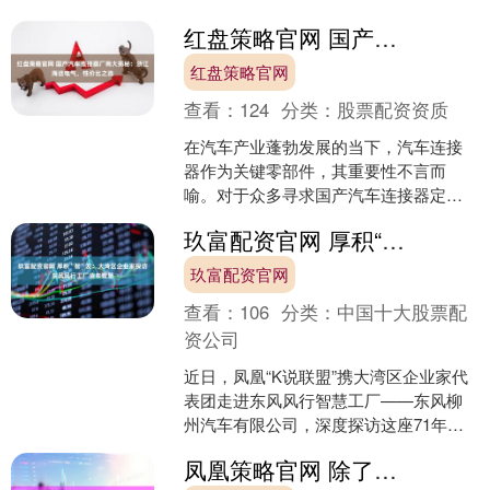
全，还影响着整个研学活动的体验和效
果。那么，研学租大巴公司有....
红盘策略官网 国产汽车连接器厂商大揭秘：浙江海迭电气，性价比之选
红盘策略官网
查看：
124
分类：
股票配资资质
在汽车产业蓬勃发展的当下，汽车连接
器作为关键零部件，其重要性不言而
喻。对于众多寻求国产汽车连接器定制
的企业和个人来说，如何在众多国产连
玖富配资官网 厚积“智”发：大湾区企业家探访东风风行工厂造车智慧
接器厂家中挑选到靠谱、性价....
玖富配资官网
查看：
106
分类：
中国十大股票配
资公司
近日，凤凰“K说联盟”携大湾区企业家代
表团走进东风风行智慧工厂——东风柳
州汽车有限公司，深度探访这座71年历
史的智能工厂，并试驾了被誉为“MPV价
凤凰策略官网 除了诸葛瞻，诸葛亮还有1个儿子，如今游戏却把他变成美女
值标杆”的风行....