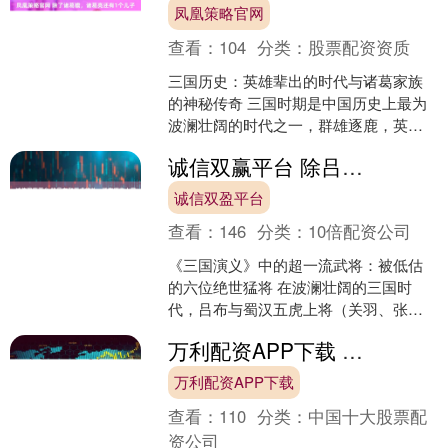
凤凰策略官网
查看：
104
分类：
股票配资资质
三国历史：英雄辈出的时代与诸葛家族
的神秘传奇 三国时期是中国历史上最为
波澜壮阔的时代之一，群雄逐鹿，英雄
辈出，无数豪杰在这段风云激荡的岁月
诚信双赢平台 除吕布和五虎将外，还有哪些人属于超一流水平？仅6人，不含庞德
中留下了不朽的传奇。其....
诚信双盈平台
查看：
146
分类：
10倍配资公司
《三国演义》中的超一流武将：被低估
的六位绝世猛将 在波澜壮阔的三国时
代，吕布与蜀汉五虎上将（关羽、张
飞、赵云、马超、黄忠）的武艺被公认
万利配资APP下载 除五虎上将外，蜀汉真正能打的武将仅有6个，姜维难上榜
为当世巅峰，他们的战绩在民....
万利配资APP下载
查看：
110
分类：
中国十大股票配
资公司