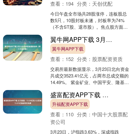
查看：
194
分类：
天创优配
今日午盘全市场共28股涨停，连板股总
数5只，10股封板未遂，封板率为74%
（不含ST股、退市股）。焦点股方面，
电力板块反复活跃，华电辽能6连板、东
翼牛网APP下载 3月23日北向资金最新动向（附十大成交股）
方新能6天4板....
翼牛网APP下载
查看：
152
分类：
股票配资资质
交易所最新数据显示，3月23日北向资金
共成交3523.41亿元，占两市总成交额的
14.49%。 紫金矿业、中国平安、隆基绿
能位列沪股通成交前三，成交额分别为
盛富配资APP下载 主力复盘：13.59亿流入比亚迪 13.91亿流出阳光电源
37....
升福配资APP下载
查看：
110
分类：
中国十大股票配
资公司
3月23日，沪指跌3.63%，深成指跌