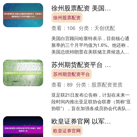
列国防军称再次对黎巴嫩南部的另1名黎
徐州股票配资 美国白宫顾问哈塞特表示 目前核心通胀率的三个月平均值为1.6%
巴嫩真主党成员发动....
徐州股票配资
查看：
106
分类：
天创优配
美国白宫顾问哈塞特表示，目前核心通
胀率的三个月平均值为1.6%。他还称，
美国总统特朗普在美联储主席候选人中
寻求数据依赖型（DATA-
苏州期货配资平台 亚足联将推出亚足联协会联赛
DEPENDENT）人选。....
苏州期货配资平台
查看：
89
分类：
股票配资资质
亚足联21日发布公告称，计划在未来一
段时间内推出亚足联协会联赛（简称“亚
协联”），旨在加强各成员协会代表队足
球发展，并建立更加系统化和可持续的
欧皇证券官网 以军称在加沙打死5名越过“黄线”的武装人员
国际比赛框架。....
欧皇证券官网