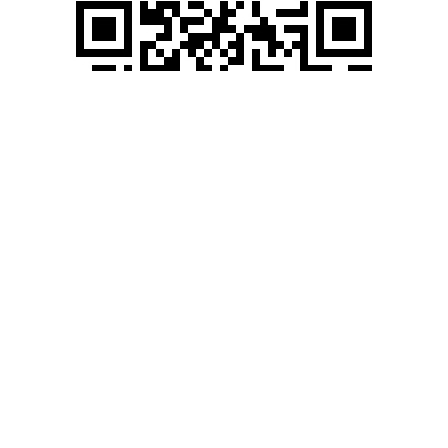
滚动资讯
319策略 芯原股份（688521）7月25日主力资金净买入1.22亿元