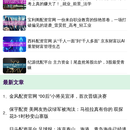
考上真的赚大了！_就业_前景_法学
宝利阁配资官网 一份来自职业教育的惊艳答卷，一场打
破偏见的逆袭_雷昊哲_高考_轻工业
西科配资官网 从“千人一面”到“千人多面” 京东财富以AI
重塑财富管理生态
纪源优配平台 主力资金丨尾盘抢筹股出炉，3股最受青
睐
最新文章
金风配资官网 “00后”小将吴宜泽，首次晋级决赛
1、
保宇配资 美网友热议绿军被淘汰：马祖拉真有你的 双探
2、
花3-1时秒变山寨版
日斗配资平台 足球报：连克泰山、海港，青岛海牛已经逃