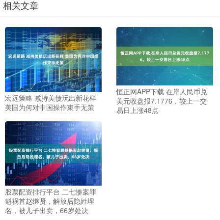
相关文章
恒正网APP下载 在岸人民币兑
宏远策略 减持美债玩出新花样
美元收盘报7.1776，较上一交
美国为何对中国操作束手无策
易日上涨48点
股票配资排行平台 二七惨案罪
魁祸首赵继贤，解放后隐姓埋
名，被儿子出卖，66岁处决